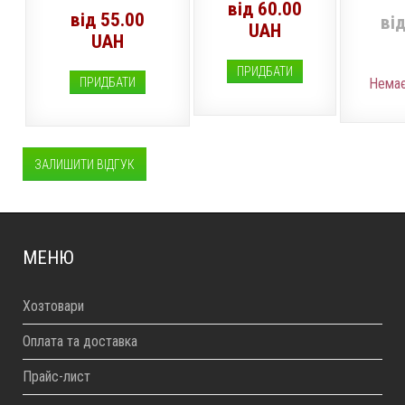
від 60.00
від 55.00
ві
UAH
UAH
ПРИДБАТИ
ПРИДБАТИ
Немає
ЗАЛИШИТИ ВІДГУК
МЕНЮ
Хозтовари
Оплата та доставка
Прайс-лист