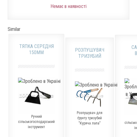
Немає в наявності
Similar
ТЯПКА СЕРЕДНЯ
СА
РОЗПУШУВАЧ
150ММ
ТРИЗУБИЙ
Розпушувач для
Ручний
ґрунту тризубий
сільськогосподарський
сільськ
"Куряча лапа"
інструмент
і