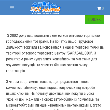
0
З 2002 року наш колектив займається оптовою торгівлею
господарськими товарами. На початку нашої трудової
діяльності торгівля здійснювалася з однієї торгової точки на
території оптового торгового центру "БАРАБАШОВО". З
розвитком ринку купувалися контейнери та магазини для
зручності покупців та заняття більшої частки ринку
госптоварів.
З часом асортимент товарів, що продаються нашою
компанією, збільшувався, підлаштовуючись під потреби
наших клієнтів. На початку двохтисячних покупці з усієї
України приїжджали на своїх автомобілях із причепами та
мікроавтобусами, пізніше невеликими вантажівками. Багато