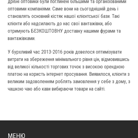
дрібні оптовики були поглинені більшими та організованими
оптовими компаніями. Саме вони на сьогоднішній день і
становлять основний кістяк нашої клієнтської бази. Такі
клієнти або надсилають до нас свої вантажівки, або
отримують БЕЗКОШТОВНУ доставку нашими фурами та
вантажівками.
У бурхливий час 2013-2016 років довелося оптимізувати
витрати на збереження мінімального рівня цін, відмовившись
від великої кількості торгових точок з високою орендною
платою на користь інтернет просування. Виявилося, клієнти з
великим задоволенням роблять замовлення у себе з дому, з
чашкою чаю або кави вибираючи товари на сайті.
МЕНЮ