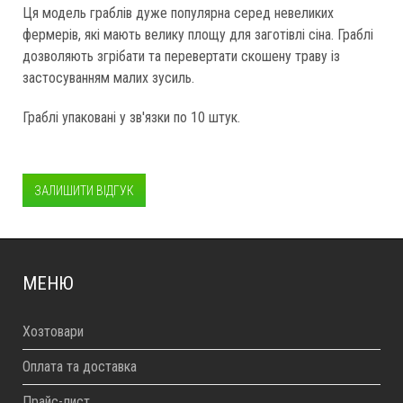
Ця модель граблів дуже популярна серед невеликих
фермерів, які мають велику площу для заготівлі сіна. Граблі
дозволяють згрібати та перевертати скошену траву із
застосуванням малих зусиль.
Граблі упаковані у зв'язки по 10 штук.
ЗАЛИШИТИ ВІДГУК
МЕНЮ
Хозтовари
Оплата та доставка
Прайс-лист