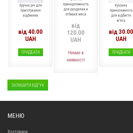
принадлежность
Зручна річ для
Кухонна
для разделки и
приготування
приналежність
отбивки мяса
відбивних
для відбиття
м'яса
від
від 40.00
від 30.0
120.00
UAH
UAH
UAH
ПРИДБАТИ
Немає в
ПРИДБАТИ
наявності
ЗАЛИШИТИ ВІДГУК
МЕНЮ
Хозтовари