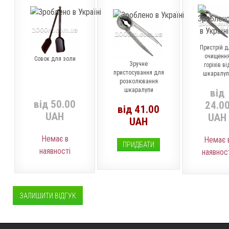
Пристрій д
очищенн
Совок для золи
Зручне
горіхів ві
пристосування для
шкаралуп
розколювання
шкаралупи
від
волоських та інших
від 50.00
24.0
від 41.00
горіхів.
UAH
UAH
UAH
Немає в
Немає 
ПРИДБАТИ
наявності
наявнос
ЗАЛИШИТИ ВІДГУК