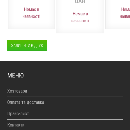
UAH
Немає в
Нема
Немає в
наявності
наявн
наявності
ЗАЛИШИТИ ВІДГУК
МЕНЮ
Хозтовари
Оплата та доставка
Прайс-лист
Контакти