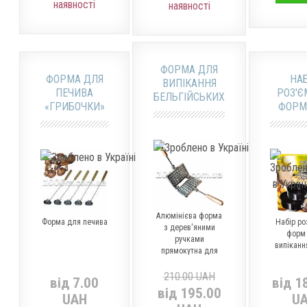
наявності
наявності
ФОРМА ДЛЯ
ФОРМА ДЛЯ
НАБ
ВИПІКАННЯ
ПЕЧИВА
РОЗ'Є
БЕЛЬГІЙСЬКИХ
«ГРИБОЧКИ»
ФОРМ
ВАФЕЛЬ
ВИПІКА
Ш
Алюмінієва форма
Форма для печива
Набір ро
з дерев'яними
форм
ручками
випіканн
прямокутна для
випікання вафель.
210.00 UAH
від 7.00
від 1
від 195.00
UAH
U