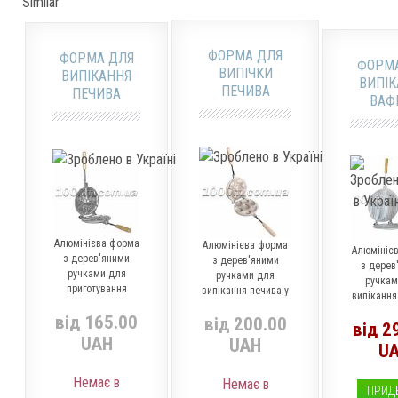
Similar
ФОРМА ДЛЯ
ФОРМА ДЛЯ
ФОРМ
ВИПІЧКИ
ВИПІКАННЯ
ВИПІК
ПЕЧИВА
ПЕЧИВА
ВАФ
ШИШКИ З
«БУРАТІНО» З
КРУГ
ДЕРЕВ'ЯНОЮ
ДЕРЕВ'ЯНИМИ
ДЕРЕВ'
РУЧКОЮ
РУЧКАМИ
РУЧ
Алюмінієва форма
Алюмінієва форма
Алюмініє
з дерев'яними
з дерев'яними
з дерев
ручками для
ручками для
ручкам
приготування
випікання печива у
випікання
печива Буратіно
формі шишок
від 165.00
від 200.00
від 2
UAH
UAH
U
Немає в
Немає в
ПРИД