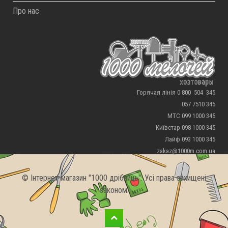
Про нас
Горячая лінія 0 800 504 345
057 7510 345
МТС 099 1000 345
Київстар 098 1000 345
Лайф 093 1000 345
zakaz@1000m.com.ua
© Інтернет магазин "1000 дрібниць". Усі права захищені
законом.