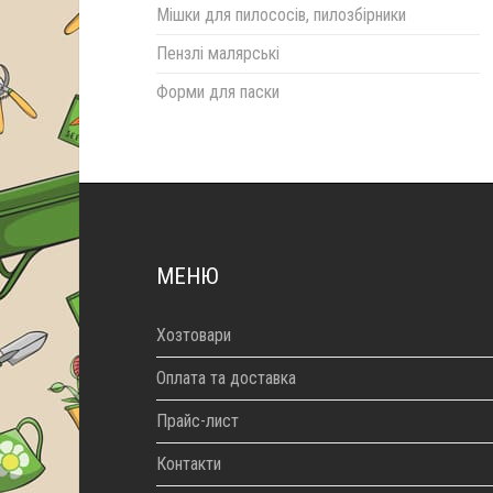
Мішки для пилососів, пилозбірники
Пензлі малярські
Форми для паски
МЕНЮ
Хозтовари
Оплата та доставка
Прайс-лист
Контакти