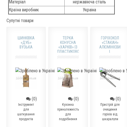
Матеріал
нержавіюча сталь
Країна виробник
Украіна
Супутні товари
ШИНКІВКА
ТЕРКА
ГОРІХОКОЛ
«ДУБ»
КОНУСНА
«СТАКАН»
ВУЗЬКА
«ХАРКІВ» ІЗ
АЛЮМІНІЄВИЙ
ПЛАСТИКОВОЮ
L
РУЧКОЮ
(0)
(0)
(0)
Інструмент
Кухонна
Пристрій для
для
приналежність
очищення
шаткування
для
горіхів від
продуктів
подрібнення
шкаралупи
продуктів