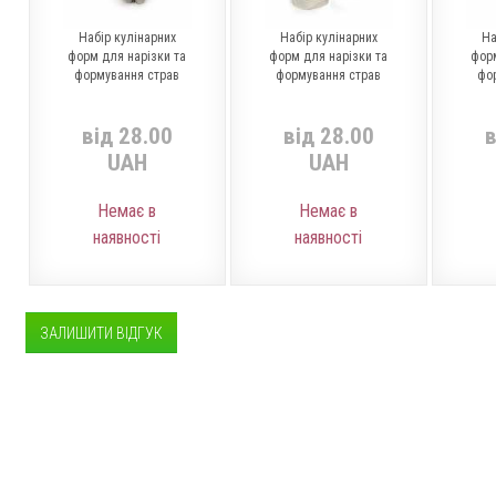
Набір кулінарних
Набір кулінарних
На
форм для нарізки та
форм для нарізки та
форм
формування страв
формування страв
фо
від 28.00
від 28.00
в
UAH
UAH
Немає в
Немає в
наявності
наявності
ЗАЛИШИТИ ВІДГУК