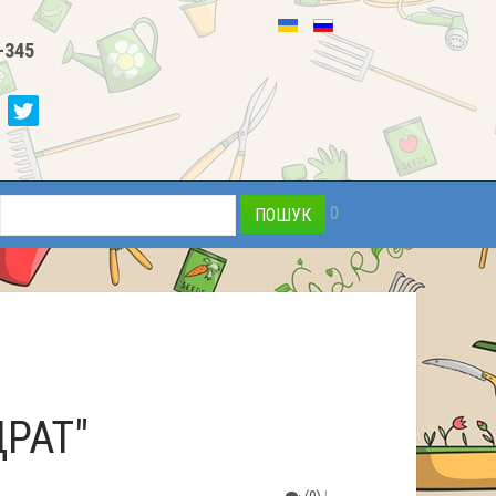
-345
0
РАТ"