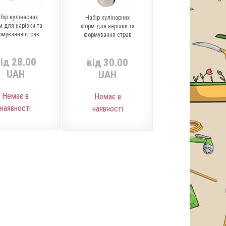
бір кулінарних
Набір кулінарних
 для нарізки та
форм для нарізки та
рмування страв
формування страв
ід 28.00
від 30.00
UAH
UAH
Немає в
Немає в
наявності
наявності