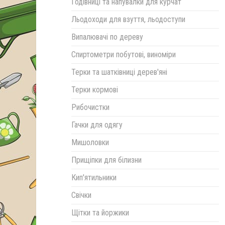
Годівниці та напувалки для курчат
Льодоходи для взуття, льодоступи
Випалювачі по дереву
Спиртометри побутові, виноміри
Терки та шатківниці дерев'яні
Терки кормові
Рибочистки
Гачки для одягу
Мишоловки
Прищіпки для білизни
Кип'ятильники
Свічки
Щітки та йоржики