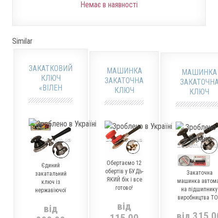
Немає в наявності
Similar
ЗАКАТКОВИЙ
МАШИНКА
МАШИНКА
КЛЮЧ
ЗАКАТОЧНА
ЗАКАТОЧН
«ВІЛЕН
КЛЮЧ
КЛЮЧ
ПРЕМІУМ»
АВТОМАТ
АВТОМАТ
ПІДШИПНИК
ВЕЗ НА
МЗА «ЛЮКС
РОЛИКУ
П» НА
КУПИТИ
ПІДШИПНИ
Обертаємо 12
Єдиний
обертів у БУДЬ-
Закаточна
закатальний
ЯКИЙ бік і все
машинка автом
ключ із
готово!
на підшипнику
нержавіючої
виробництва Т
сталі
від
«Продмаш»
від
від 315.0
м.Черкаси