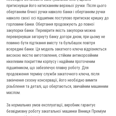
притиснувши його натисканням верхньої ручки. Після цього
обертанням бічної ручки навколо банки і обертанням ручки
навколо своєї осі підшипник поступово притискає кришку до
горловини банки. Обертання продовжують до повної
закупорки банки. Перевірити якість закупорки можна
перевернувши загорнуту банку догори дном, при цьому не
повинно бути підтікання вмісту та бульбашок повітря
всередині банки. Ця модель закатного ключа відрізняється
високою якістю виготовлення, стійким антикорозійним
нікелевим покриттям корпусу і надійним проточеним
підшипником, що забезпечує плавну роботу. Для
продовження терміну служби закаточного ключа, після
закінчення сезону консервації, його необхідно вимити
різьблення та деталі, що обертаються, звичайним машинним
маслом.
За нормальних умов експлуатації, виробник гарантує
безвідмовну роботу закатальної машинки Вінниця Преміум