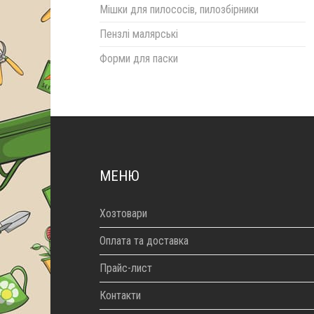
Мішки для пилососів, пилозбірники
Пензлі малярські
Форми для паски
МЕНЮ
Хозтовари
Оплата та доставка
Прайс-лист
Контакти