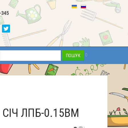
-345
0
СІЧ ЛПБ-0.15ВМ