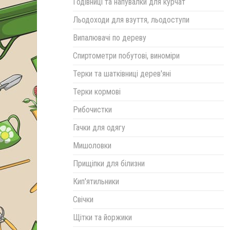
Годівниці та напувалки для курчат
Льодоходи для взуття, льодоступи
Випалювачі по дереву
Спиртометри побутові, виноміри
Терки та шатківниці дерев'яні
Терки кормові
Рибочистки
Гачки для одягу
Мишоловки
Прищіпки для білизни
Кип'ятильники
Свічки
Щітки та йоржики