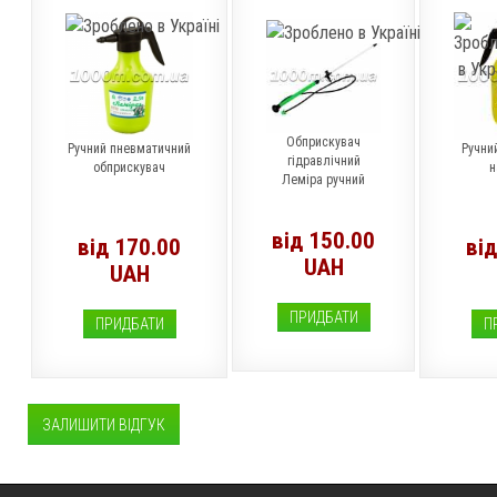
Обприскувач
Ручний пневматичний
Ручни
гідравлічний
обприскувач
н
Леміра ручний
від 150.00
від 170.00
від
UAH
UAH
ПРИДБАТИ
ПРИДБАТИ
П
ЗАЛИШИТИ ВІДГУК