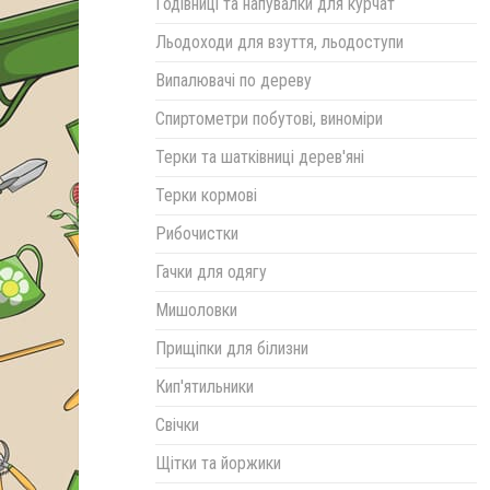
Годівниці та напувалки для курчат
Льодоходи для взуття, льодоступи
Випалювачі по дереву
Спиртометри побутові, виноміри
Терки та шатківниці дерев'яні
Терки кормові
Рибочистки
Гачки для одягу
Мишоловки
Прищіпки для білизни
Кип'ятильники
Свічки
Щітки та йоржики