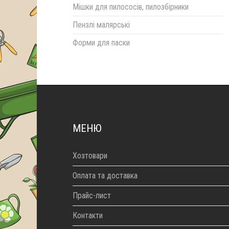
Мішки для пилососів, пилозбірники
Пензлі малярські
Форми для паски
МЕНЮ
Хозтовари
Оплата та доставка
Прайс-лист
Контакти