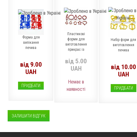
Пластикові
Форма для
форми для
Набір форм для
випікання
виготовлення
виготовлення
печива
прикрас із
печива
мастики
від 5.00
від 9.00
від 10.00
UAH
UAH
UAH
Немає в
ПРИДБАТИ
ПРИДБАТИ
наявності
ЗАЛИШИТИ ВІДГУК