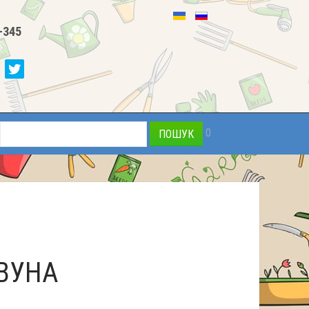
-345
0
ВУНА