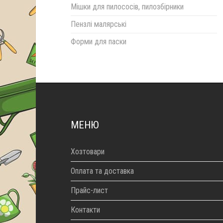
Мішки для пилососів, пилозбірники
Пензлі малярські
Форми для паски
МЕНЮ
Хозтовари
Оплата та доставка
Прайс-лист
Контакти