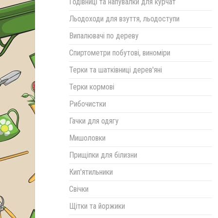
Годівниці та напувалки для курчат
Льодоходи для взуття, льодоступи
Випалювачі по дереву
Спиртометри побутові, виноміри
Терки та шатківниці дерев'яні
Терки кормові
Рибочистки
Гачки для одягу
Мишоловки
Прищіпки для білизни
Кип'ятильники
Свічки
Щітки та йоржики